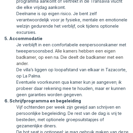
programma aankomt of vertrekt in de Transavia vlucht
die elke vrijdag aankomt.
Deelname is op eigen risico. Je bent zelf
verantwoordelijk voor je fysieke, mentale en emotionele
welzijn gedurende het verblijf, ook tijdens optionele
excursies.
5. Accommodatie
Je verblijft in een comfortabele eenpersoonskamer met
tweepersoonsbed.
Alle kamers hebben een eigen
badkamer, op een na. Die deelt de badkamer met een
ander.
De villa’s liggen op loopafstand van elkaar in Tazacorte,
op La Palma.
Eventuele voorkeuren qua kamer kun je aangeven; ik
probeer daar rekening mee te houden, maar er kunnen
geen garanties worden gegeven.
6. Schrijfprogramma en begeleiding
Vijf ochtenden per week zijn gewijd aan schrijven en
persoonlijke begeleiding. De rest van de dag is vrij te
besteden, met optionele groepsuitstapjes of
gezamenlijke diners.
De hot seat is optioneel: je mag gebruik maken van deze